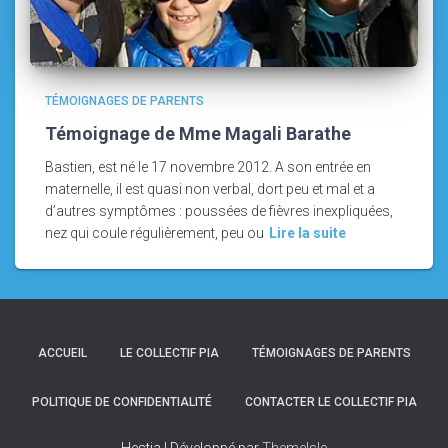
TÉMOIGNAGES DE PARENTS
Témoignage de Mme Magali Barathe
Bastien, est né le 17 novembre 2012. A son entrée en
maternelle, il est quasi non verbal, dort peu et mal et a
d’autres symptômes : poussées de fièvres inexpliquées,
nez qui coule régulièrement, peu ou
Lire la suite
ACCUEIL
LE COLLECTIF PIA
TÉMOIGNAGES DE PARENTS
POLITIQUE DE CONFIDENTIALITÉ
CONTACTER LE COLLECTIF PIA