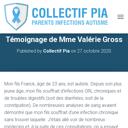
O
U
V
Témoignage de Mme Valérie Gross
R
I
R
Published by
Collectif Pia
on
27 octobre 2020
/
F
E
R
M
E
Mon fils Franck, âgé de 23 ans, est autiste. Depuis son plus
R
jeune âge, mon fils souffrait d’infections ORL chroniques et
L
A
de troubles digestifs (soit des diarrhées, soit de la
N
constipation). De nombreuses analyses de sang avaient
A
démontré que mon fils souffrait d’une infection chronique
V
I
sans trouver laquelle. J’étais allé voir de nombreux
G
médecins et, à la suite de ces consultations, on a essayé