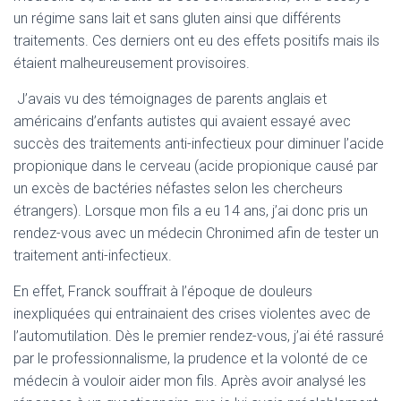
A
un régime sans lait et sans gluten ainsi que différents
T
traitements. Ces derniers ont eu des effets positifs mais ils
I
O
étaient malheureusement provisoires.
N
J’avais vu des témoignages de parents anglais et
américains d’enfants autistes qui avaient essayé avec
succès des traitements anti-infectieux pour diminuer l’acide
propionique dans le cerveau (acide propionique causé par
un excès de bactéries néfastes selon les chercheurs
étrangers). Lorsque mon fils a eu 14 ans, j’ai donc pris un
rendez-vous avec un médecin Chronimed afin de tester un
traitement anti-infectieux.
En effet, Franck souffrait à l’époque de douleurs
inexpliquées qui entrainaient des crises violentes avec de
l’automutilation. Dès le premier rendez-vous, j’ai été rassuré
par le professionnalisme, la prudence et la volonté de ce
médecin à vouloir aider mon fils. Après avoir analysé les