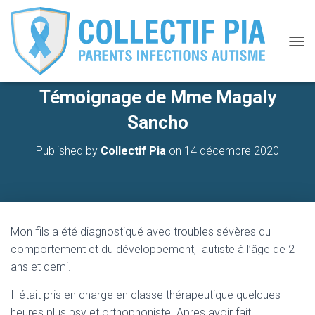
O
U
V
Témoignage de Mme Magaly
R
I
Sancho
R
/
F
Published by
Collectif Pia
on
14 décembre 2020
E
R
M
E
R
L
Mon fils a été diagnostiqué avec troubles sévères du
A
comportement et du développement, autiste à l’âge de 2
N
ans et demi.
A
V
I
Il était pris en charge en classe thérapeutique quelques
G
heures plus psy et orthophoniste. Apres avoir fait