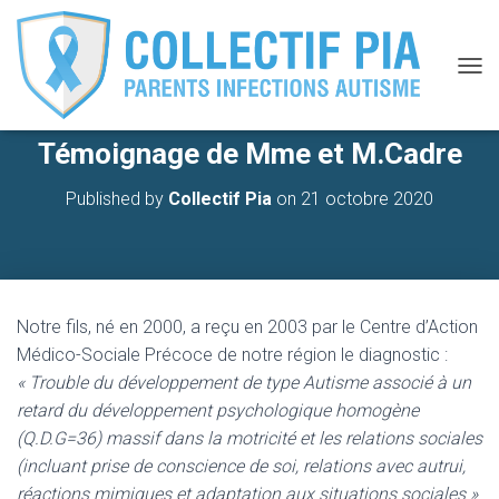
O
U
V
Témoignage de Mme et M.Cadre
R
I
R
Published by
Collectif Pia
on
21 octobre 2020
/
F
E
R
M
E
Notre fils, né en 2000, a reçu en 2003 par le Centre d’Action
R
Médico-Sociale Précoce de notre région le diagnostic :
L
A
« Trouble du développement de type Autisme associé à un
N
retard du développement psychologique homogène
A
(Q.D.G=36) massif dans la motricité et les relations sociales
V
I
(incluant prise de conscience de soi, relations avec autrui,
G
réactions mimiques et adaptation aux situations sociales »