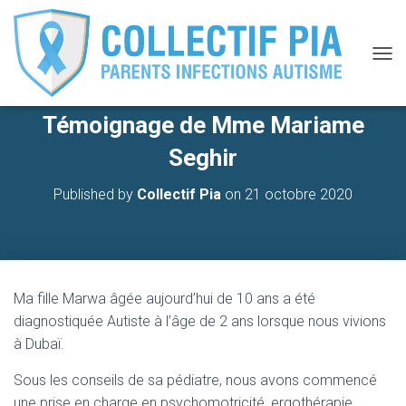
O
U
V
Témoignage de Mme Mariame
R
I
Seghir
R
/
F
Published by
Collectif Pia
on
21 octobre 2020
E
R
M
E
R
L
Ma fille Marwa âgée aujourd’hui de 10 ans a été
A
diagnostiquée Autiste à l’âge de 2 ans lorsque nous vivions
N
à Dubaï.
A
V
I
Sous les conseils de sa pédiatre, nous avons commencé
G
une prise en charge en psychomotricité, ergothérapie,