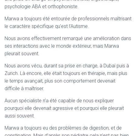
A
psychologie ABA et orthophoniste.
T
I
Marwa a toujours été entourée de professionnels maîtrisant
O
N
le caractère spécifique qu’est l’Autisme.
Nous avons effectivement remarqué une amélioration dans
ses interactions avec le monde extérieur, mais Marwa
pleurait souvent.
Nous avons vécu, durant sa prise en charge, à Dubaï puis à
Zurich. Là encore, elle était toujours en thérapie, mais plus
le temps avançait, plus son comportement devenait
difficile à maîtriser.
Aucun spécialiste n’a été capable de nous expliquer
pourquoi elle devenait agressive et pourquoi elle pleurait
aussi souvent.
Marwa a toujours eu des problèmes de digestion, et de
constipation. Mais d’après son pédiatre cela n’est pas bien