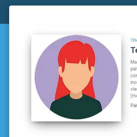
TÉ
T
Mad
par
com
inc
cla
(mo
Pa